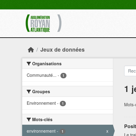
Skip to main content
Jeux de données
Organisations
Communauté...
-
1
1 
Groupes
Environnement
-
1
Mots-c
Mots-clés
Posit
environnement
-
x
1
Le tra