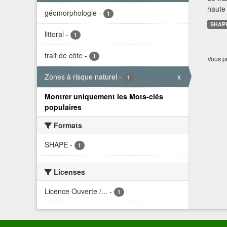
haute 
géomorphologie
-
1
SHAP
littoral
-
1
trait de côte
-
1
Vous po
Zones à risque naturel
-
x
1
Montrer uniquement les Mots-clés
populaires
Formats
SHAPE
-
1
Licenses
Licence Ouverte /...
-
1