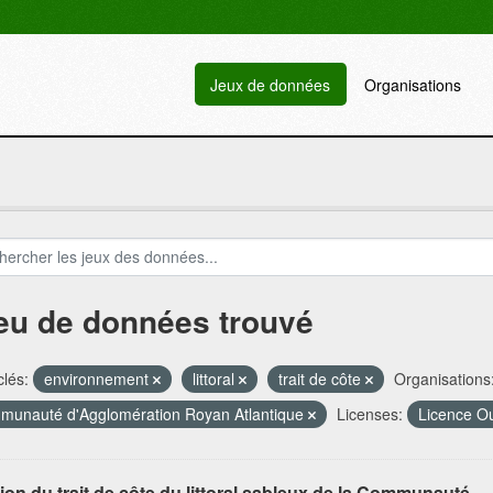
Jeux de données
Organisations
jeu de données trouvé
lés:
environnement
littoral
trait de côte
Organisations
unauté d'Agglomération Royan Atlantique
Licenses:
Licence O
ion du trait de côte du littoral sableux de la Communauté...