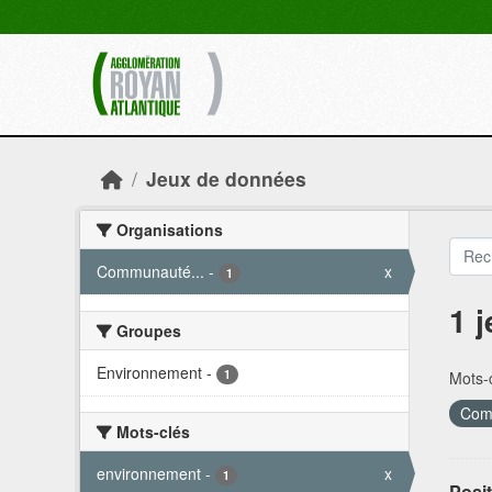
Skip to main content
Jeux de données
Organisations
Communauté...
-
x
1
1 
Groupes
Environnement
-
1
Mots-c
Comm
Mots-clés
environnement
-
x
1
Posit