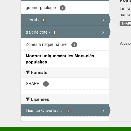
géomorphologie
-
Le tra
1
haute 
littoral
-
x
1
SHAP
trait de côte
-
x
1
Vous po
Zones à risque naturel
-
1
Montrer uniquement les Mots-clés
populaires
Formats
SHAPE
-
1
Licenses
Licence Ouverte /...
-
x
1