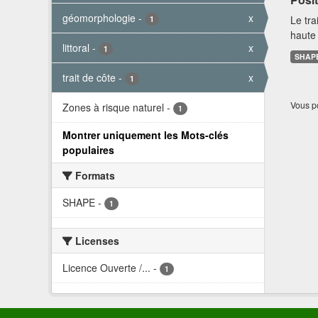
géomorphologie
-
x
Le tra
1
haute 
littoral
-
x
1
SHAP
trait de côte
-
x
1
Vous po
Zones à risque naturel
-
1
Montrer uniquement les Mots-clés
populaires
Formats
SHAPE
-
1
Licenses
Licence Ouverte /...
-
1