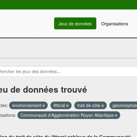
Jeux de données
Organisations
jeu de données trouvé
lés:
environnement
littoral
trait de côte
géomorphol
sations:
Communauté d'Agglomération Royan Atlantique
ion du trait de côte du littoral sableux de la Communauté...