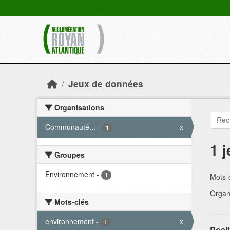
Skip to main content
Jeux de données
Organisations
Communauté...
-
x
1
1 
Groupes
Environnement
-
1
Mots-c
Organi
Mots-clés
environnement
-
x
1
Posit