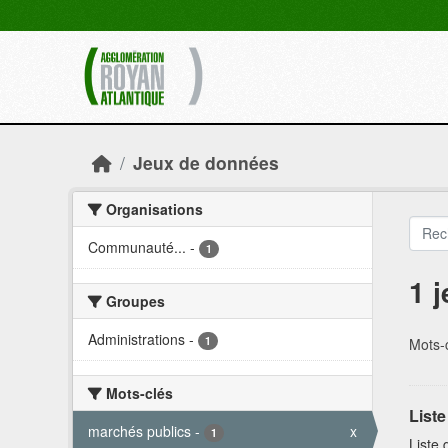
Skip to main content
Jeux de données
Organisations
Communauté...
-
1
1 
Groupes
Administrations
-
1
Mots-c
Mots-clés
List
marchés publics
-
x
1
Liste