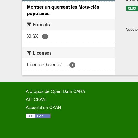
Montrer uniquement les Mots-clés
XLSX
populaires
Formats
Vous po
XLSX
-
1
Licenses
Licence Ouverte /...
-
1
À propos de Open Data CARA
API CKAN
Association CKAN