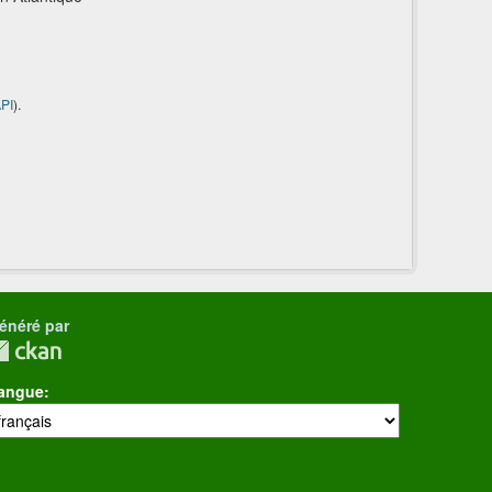
PI
).
énéré par
angue