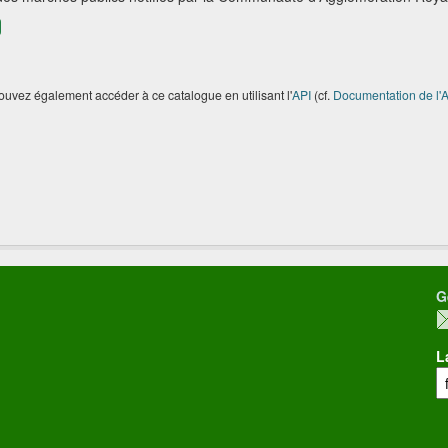
uvez également accéder à ce catalogue en utilisant l'
API
(cf.
Documentation de l'A
G
L