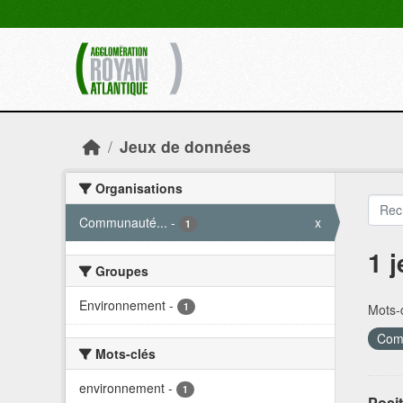
Skip to main content
Jeux de données
Organisations
Communauté...
-
x
1
1 
Groupes
Environnement
-
1
Mots-c
Comm
Mots-clés
environnement
-
1
Posit