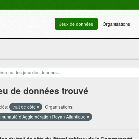
Jeux de données
Organisations
jeu de données trouvé
lés:
trait de côte
Organisations:
unauté d'Agglomération Royan Atlantique
ion du trait de côte du littoral sableux de la Communauté...