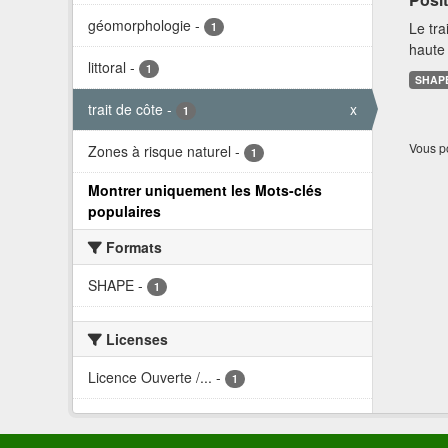
géomorphologie
-
Le tra
1
haute 
littoral
-
1
SHAP
trait de côte
-
x
1
Vous po
Zones à risque naturel
-
1
Montrer uniquement les Mots-clés
populaires
Formats
SHAPE
-
1
Licenses
Licence Ouverte /...
-
1