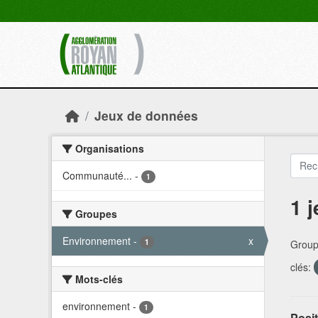
Skip to main content
Jeux de données
Organisations
Communauté...
-
1
1 
Groupes
Environnement
-
x
1
Group
clés:
Mots-clés
environnement
-
1
Posit