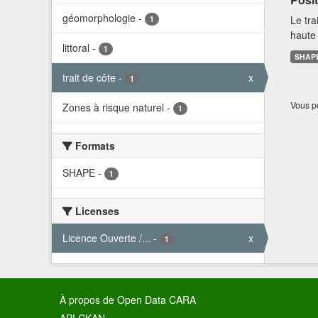
géomorphologie
-
Le tra
1
haute 
littoral
-
1
SHAP
trait de côte
-
x
1
Vous po
Zones à risque naturel
-
1
Formats
SHAPE
-
1
Licenses
Licence Ouverte /...
-
x
1
À propos de Open Data CARA