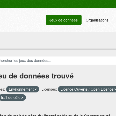
Jeux de données
Organisations
jeu de données trouvé
es:
Environnement
Licenses:
Licence Ouverte / Open Licence
trait de côte
ion du trait de côte du littoral sableux de la Communauté...