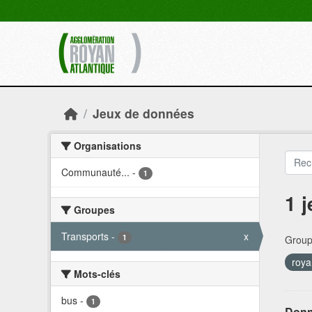
Skip to main content
Jeux de données
Organisations
Communauté...
-
1
1 
Groupes
Transports
-
x
1
Group
roy
Mots-clés
bus
-
1
Donn