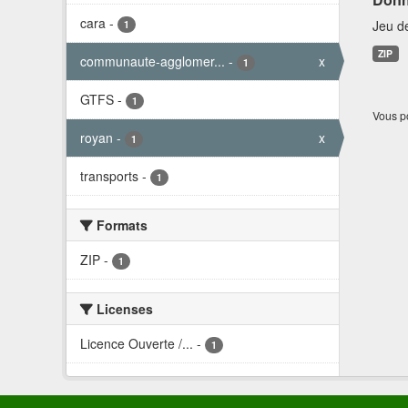
cara
-
Jeu d
1
ZIP
communaute-agglomer...
-
x
1
GTFS
-
1
Vous po
royan
-
x
1
transports
-
1
Formats
ZIP
-
1
Licenses
Licence Ouverte /...
-
1