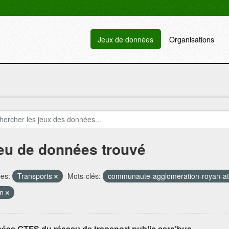
Jeux de données
Organisations
jeu de données trouvé
es:
Transports
Mots-clés:
communaute-agglomeration-royan-at
an
ées GTFS du réseau de transport public cara'bus