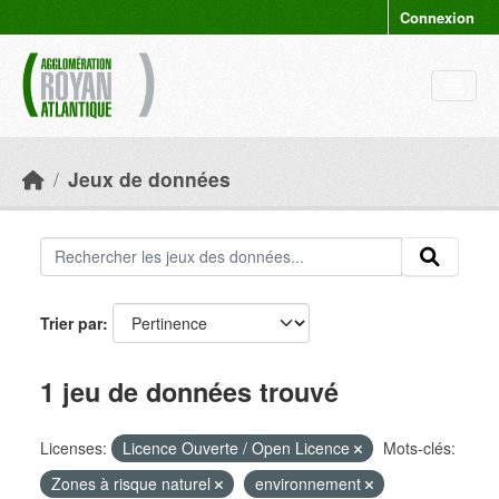
Skip to main content
Connexion
Jeux de données
Trier par
1 jeu de données trouvé
Licenses:
Licence Ouverte / Open Licence
Mots-clés:
Zones à risque naturel
environnement