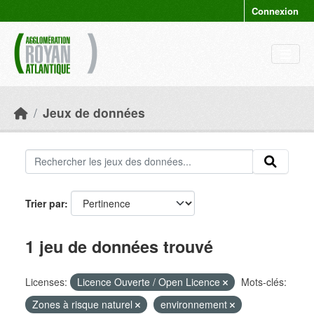
Skip to main content
Connexion
Jeux de données
Trier par
1 jeu de données trouvé
Licenses:
Licence Ouverte / Open Licence
Mots-clés:
Zones à risque naturel
environnement