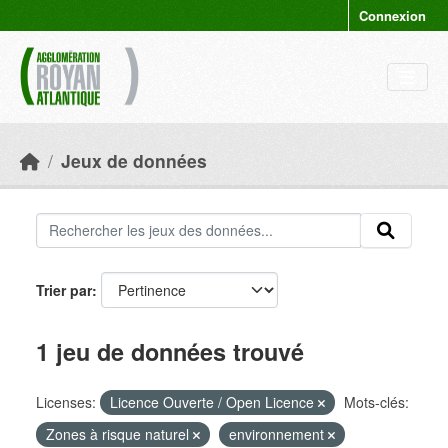
Skip to main content
Connexion
Jeux de données
Trier par
1 jeu de données trouvé
Licenses:
Licence Ouverte / Open Licence
Mots-clés:
Zones à risque naturel
environnement