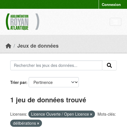
Skip to main content
Connexion
Jeux de données
Trier par
1 jeu de données trouvé
Licenses:
Licence Ouverte / Open Licence
Mots-clés:
délibérations