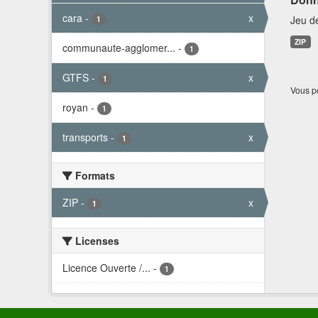
cara
-
x
Jeu d
1
ZIP
communaute-agglomer...
-
1
GTFS
-
x
1
Vous po
royan
-
1
transports
-
x
1
Formats
ZIP
-
x
1
Licenses
Licence Ouverte /...
-
1