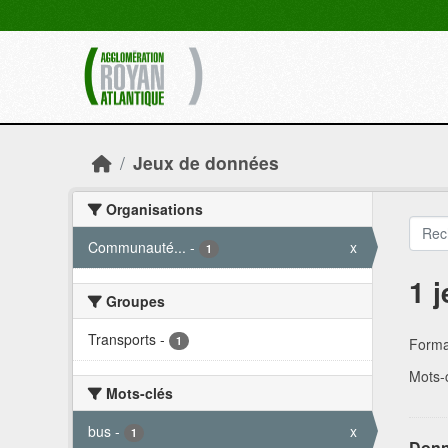
Skip to main content
Jeux de données
Organisations
Communauté...
-
x
1
1 
Groupes
Transports
-
1
Forma
Mots-c
Mots-clés
bus
-
x
1
Donn