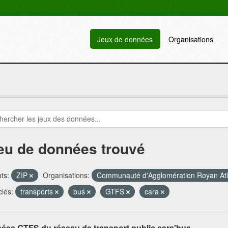
Jeux de données
Organisations
jeu de données trouvé
ts:
ZIP
Organisations:
Communauté d'Agglomération Royan At
lés:
transports
bus
GTFS
cara
ées GTFS du réseau de transport public cara'bus