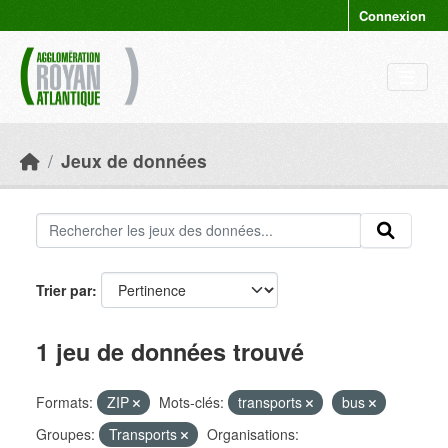
Skip to main content
Connexion
Jeux de données
Trier par
1 jeu de données trouvé
Formats:
ZIP
Mots-clés:
transports
bus
Groupes:
Transports
Organisations: