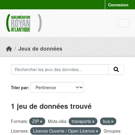
Skip to main content
Connexion
Jeux de données
Trier par
1 jeu de données trouvé
Formats:
ZIP
Mots-clés:
transports
bus
Licenses:
Licence Ouverte / Open Licence
Groupes: