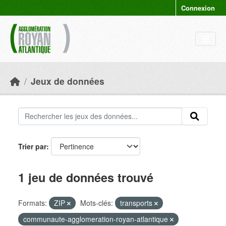
Skip to main content
Connexion
Jeux de données
Trier par
1 jeu de données trouvé
Formats:
ZIP
Mots-clés:
transports
communaute-agglomeration-royan-atlantique