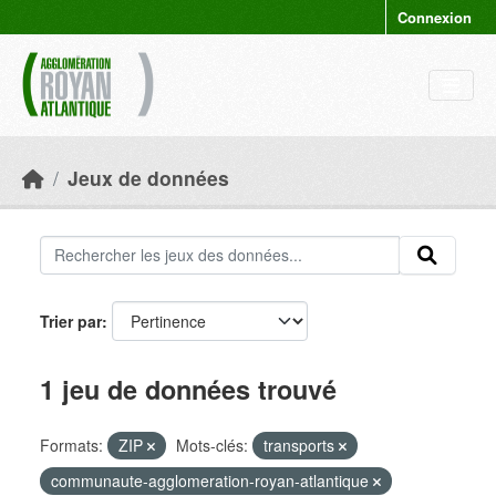
Skip to main content
Connexion
Jeux de données
Trier par
1 jeu de données trouvé
Formats:
ZIP
Mots-clés:
transports
communaute-agglomeration-royan-atlantique