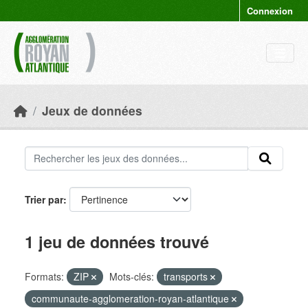
Skip to main content
Connexion
Jeux de données
Trier par
1 jeu de données trouvé
Formats:
ZIP
Mots-clés:
transports
communaute-agglomeration-royan-atlantique