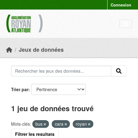
Skip to main content
Connexion
Jeux de données
Trier par
1 jeu de données trouvé
Mots-clés:
bus
cara
royan
Filtrer les resultats