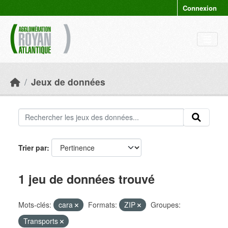
Skip to main content
Connexion
Jeux de données
Trier par
1 jeu de données trouvé
Mots-clés:
cara
Formats:
ZIP
Groupes:
Transports