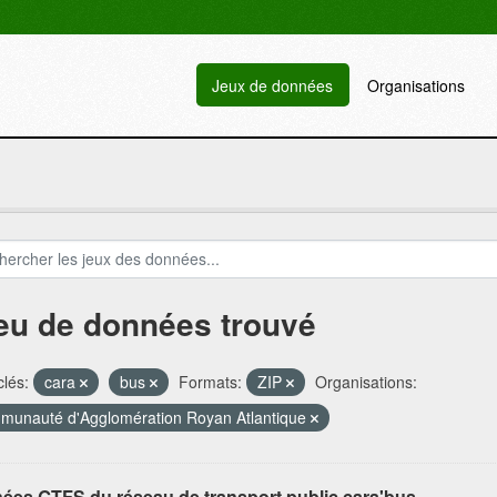
Jeux de données
Organisations
jeu de données trouvé
lés:
cara
bus
Formats:
ZIP
Organisations:
unauté d'Agglomération Royan Atlantique
ées GTFS du réseau de transport public cara'bus