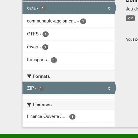
cara
-
x
Jeu d
1
ZIP
communaute-agglomer...
-
1
GTFS
-
1
Vous po
royan
-
1
transports
-
1
Formats
ZIP
-
x
1
Licenses
Licence Ouverte /...
-
1