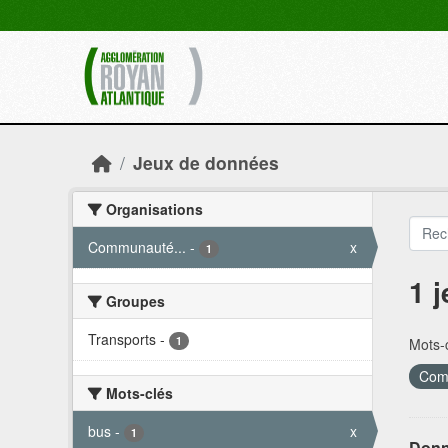
Skip to main content
Jeux de données
Organisations
Communauté...
-
x
1
1 
Groupes
Transports
-
1
Mots-c
Comm
Mots-clés
bus
-
x
1
Donn