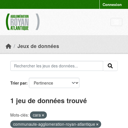
Skip to main content
Connexion
Jeux de données
Trier par
1 jeu de données trouvé
Mots-clés:
cara
communaute-agglomeration-royan-atlantique