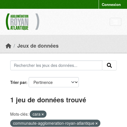
Skip to main content
Connexion
Jeux de données
Trier par
1 jeu de données trouvé
Mots-clés:
cara
communaute-agglomeration-royan-atlantique