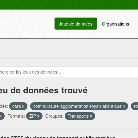
Jeux de données
Organisations
jeu de données trouvé
lés:
cara
communaute-agglomeration-royan-atlantique
r
Formats:
ZIP
Groupes:
Transports
ées GTFS du réseau de transport public cara'bus