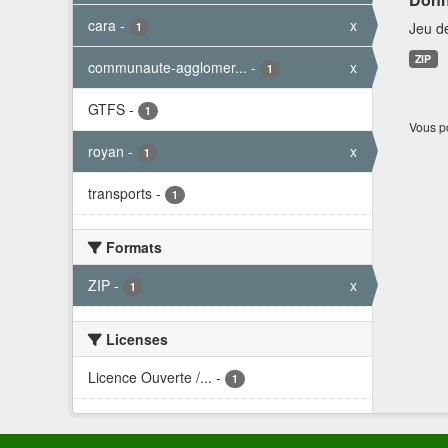
cara
-
x
Jeu d
1
ZIP
communaute-agglomer...
-
x
1
GTFS
-
1
Vous po
royan
-
x
1
transports
-
1
Formats
ZIP
-
x
1
Licenses
Licence Ouverte /...
-
1