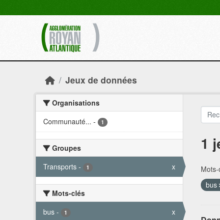
Skip to main content
Jeux de données
Organisations
Communauté...
-
1
1 
Groupes
Transports
-
x
1
Mots-c
bus
Mots-clés
bus
-
x
1
Donn