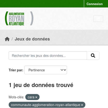
Skip to main content
Connexion
Jeux de données
Trier par
1 jeu de données trouvé
Mots-clés:
cara
communaute-agglomeration-royan-atlantique