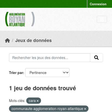
Skip to main content
Connexion
Jeux de données
Trier par
1 jeu de données trouvé
Mots-clés:
cara
communaute-agglomeration-royan-atlantique