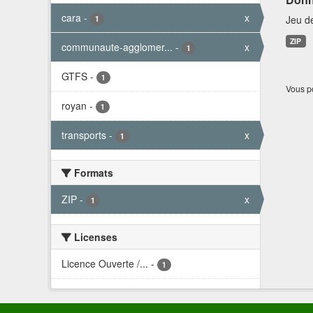
cara
-
x
Jeu d
1
ZIP
communaute-agglomer...
-
x
1
GTFS
-
1
Vous po
royan
-
1
transports
-
x
1
Formats
ZIP
-
x
1
Licenses
Licence Ouverte /...
-
1