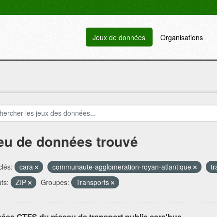
Jeux de données
Organisations
jeu de données trouvé
lés:
cara
communaute-agglomeration-royan-atlantique
t
ts:
ZIP
Groupes:
Transports
ées GTFS du réseau de transport public cara'bus