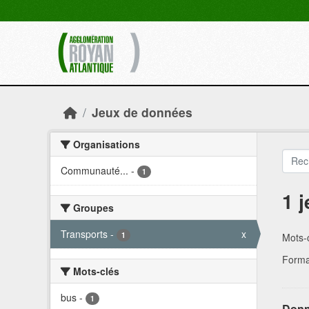
Skip to main content
Jeux de données
Organisations
Communauté...
-
1
1 
Groupes
Transports
-
x
1
Mots-c
Forma
Mots-clés
bus
-
1
Donn