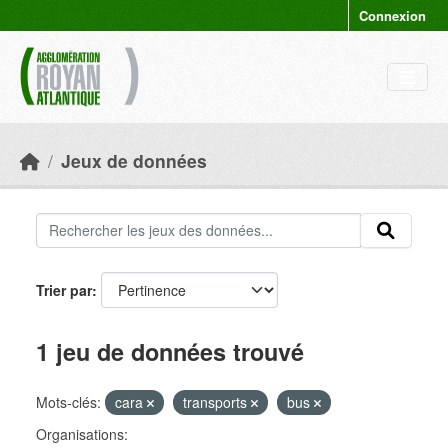
Skip to main content
Connexion
Jeux de données
Trier par
1 jeu de données trouvé
Mots-clés:
cara
transports
bus
Organisations: