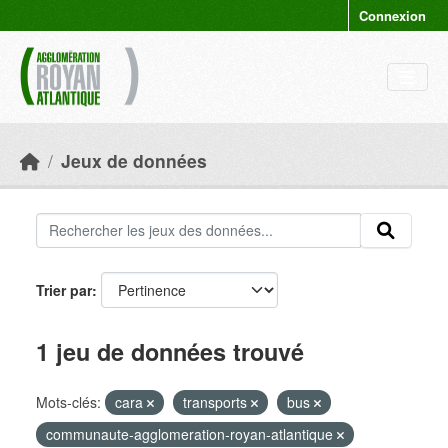
Skip to main content
Connexion
Jeux de données
Trier par
1 jeu de données trouvé
Mots-clés:
cara
transports
bus
communaute-agglomeration-royan-atlantique