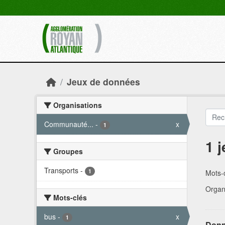
Skip to main content
Jeux de données
Organisations
Communauté...
-
x
1
1 
Groupes
Transports
-
1
Mots-c
Organi
Mots-clés
bus
-
x
1
Donn