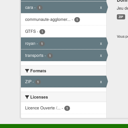
cara
-
x
Jeu d
1
ZIP
communaute-agglomer...
-
1
GTFS
-
1
Vous po
royan
-
x
1
transports
-
x
1
Formats
ZIP
-
x
1
Licenses
Licence Ouverte /...
-
1