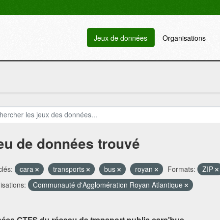
Jeux de données
Organisations
jeu de données trouvé
lés:
cara
transports
bus
royan
Formats:
ZIP
sations:
Communauté d'Agglomération Royan Atlantique
ées GTFS du réseau de transport public cara'bus