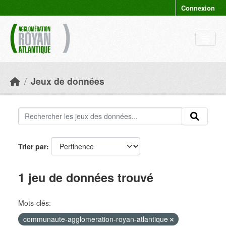
Skip to main content
Connexion
Jeux de données
Trier par
1 jeu de données trouvé
Mots-clés:
communaute-agglomeration-royan-atlantique