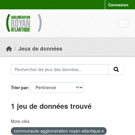
Skip to main content
Connexion
Jeux de données
Trier par
1 jeu de données trouvé
Mots-clés:
communaute-agglomeration-royan-atlantique