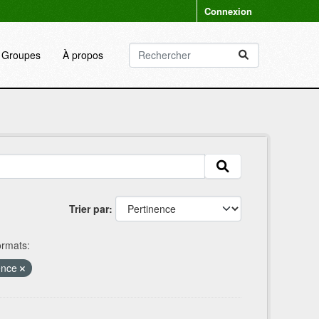
Connexion
Groupes
À propos
Trier par
rmats:
ence