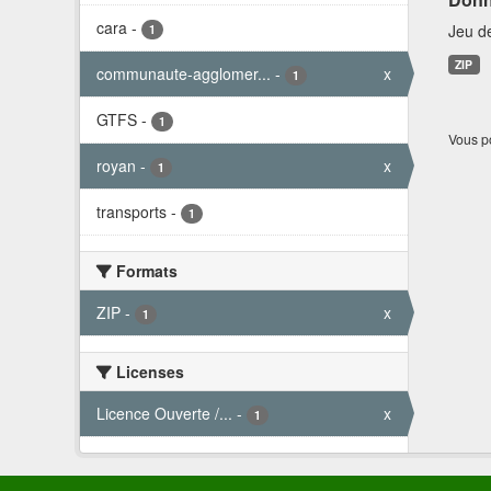
cara
-
Jeu d
1
ZIP
communaute-agglomer...
-
x
1
GTFS
-
1
Vous po
royan
-
x
1
transports
-
1
Formats
ZIP
-
x
1
Licenses
Licence Ouverte /...
-
x
1