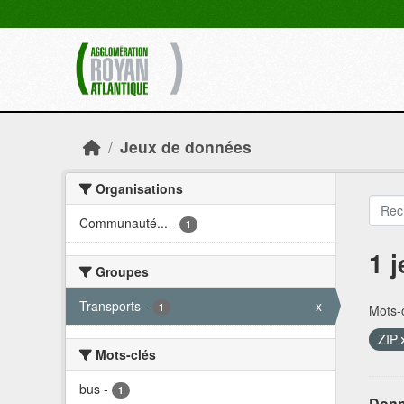
Skip to main content
Jeux de données
Organisations
Communauté...
-
1
1 
Groupes
Transports
-
x
1
Mots-c
ZIP
Mots-clés
bus
-
1
Donn