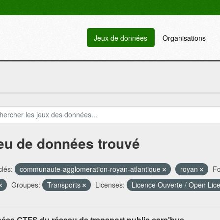
Jeux de données
Organisations
jeu de données trouvé
lés:
communaute-agglomeration-royan-atlantique
royan
Fo
Groupes:
Transports
Licenses:
Licence Ouverte / Open Lic
ées GTFS du réseau de transport public cara'bus