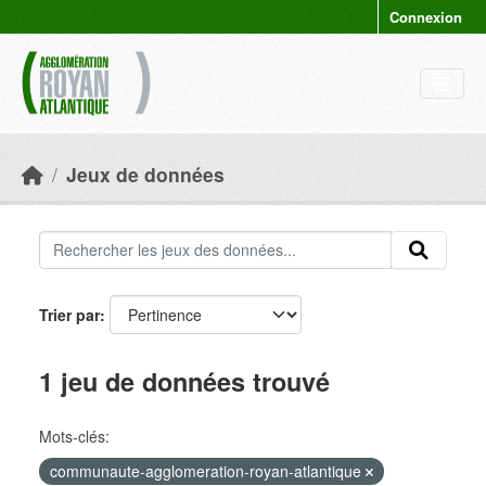
Skip to main content
Connexion
Jeux de données
Trier par
1 jeu de données trouvé
Mots-clés:
communaute-agglomeration-royan-atlantique