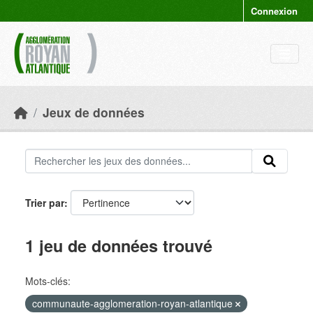
Skip to main content
Connexion
Jeux de données
Trier par
1 jeu de données trouvé
Mots-clés:
communaute-agglomeration-royan-atlantique