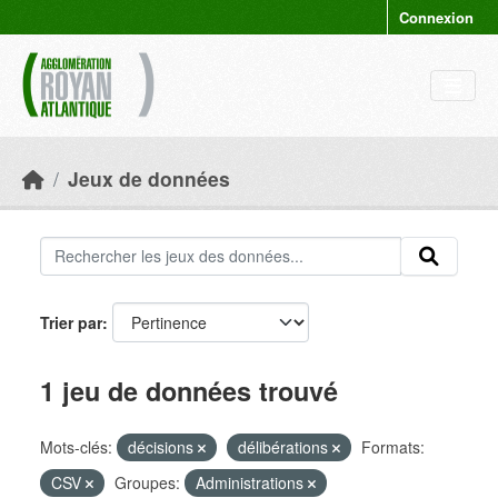
Skip to main content
Connexion
Jeux de données
Trier par
1 jeu de données trouvé
Mots-clés:
décisions
délibérations
Formats:
CSV
Groupes:
Administrations