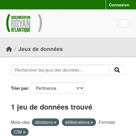
Skip to main content
Connexion
Jeux de données
Trier par
1 jeu de données trouvé
Mots-clés:
décisions
délibérations
Formats:
CSV