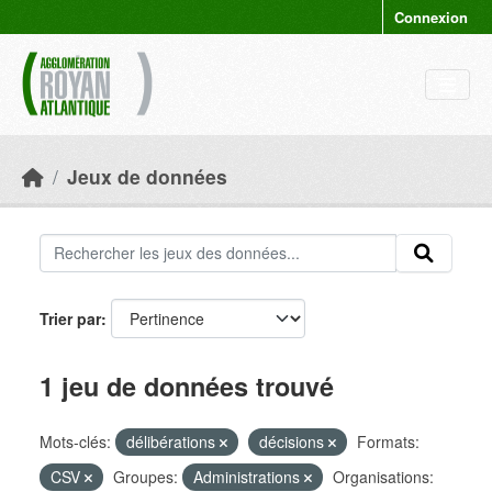
Skip to main content
Connexion
Jeux de données
Trier par
1 jeu de données trouvé
Mots-clés:
délibérations
décisions
Formats:
CSV
Groupes:
Administrations
Organisations: