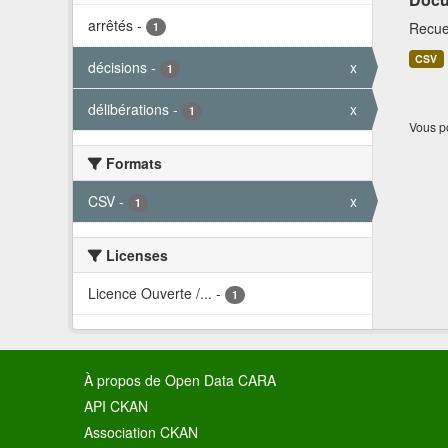
arrêtés
-
Recuei
1
CSV
décisions
-
x
1
délibérations
-
x
1
Vous po
Formats
CSV
-
x
1
Licenses
Licence Ouverte /...
-
1
À propos de Open Data CARA
API CKAN
Association CKAN