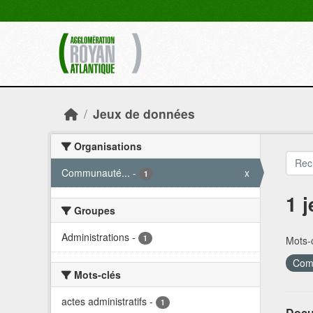
Skip to main content
Jeux de données
Organisations
Communauté...
-
x
1
1 
Groupes
Administrations
-
1
Mots-c
Comm
Mots-clés
actes administratifs
-
1
Docu