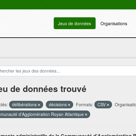
Jeux de données
Organisations
jeu de données trouvé
lés:
délibérations
décisions
Formats:
CSV
Organisati
unauté d'Agglomération Royan Atlantique
ments administratifs de la Communauté d'Agglomération R