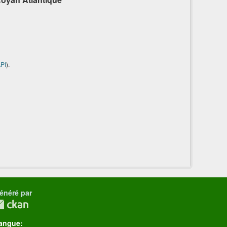
PI
).
énéré par
angue