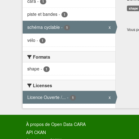
cara
-
1
shape
piste et bandes
-
1
schéma cyclable
-
x
1
Vous po
vélo
-
1
Formats
shape
-
1
Licenses
Licence Ouverte /...
-
x
1
À propos de Open Data CARA
API CKAN