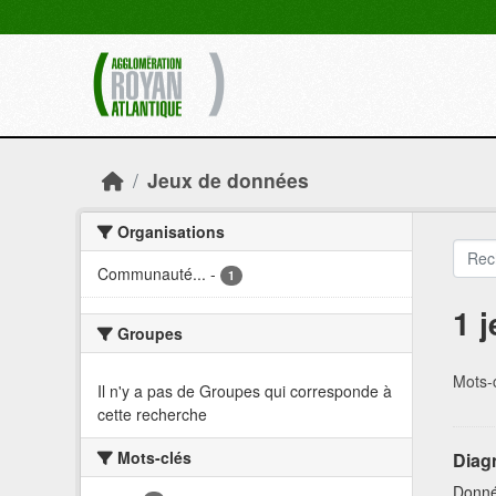
Skip to main content
Jeux de données
Organisations
Communauté...
-
1
1 
Groupes
Mots-c
Il n'y a pas de Groupes qui corresponde à
cette recherche
Mots-clés
Diag
Donné