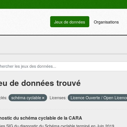
Jeux de données
Organisations
jeu de données trouvé
lés:
schéma cyclable
Licenses:
Licence Ouverte / Open Licen
nostic du schéma cyclable de la CARA
es SIG du diagnostic du Schéma cyclable terminé en Juin 2019.