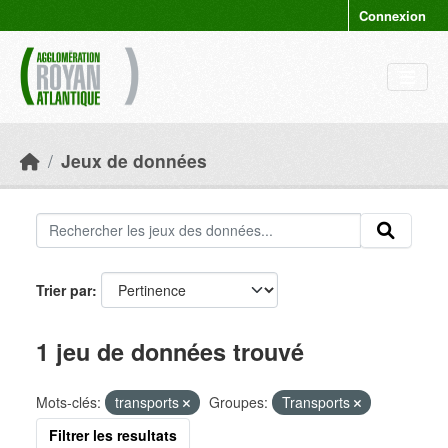
Skip to main content
Connexion
Jeux de données
Trier par
1 jeu de données trouvé
Mots-clés:
transports
Groupes:
Transports
Filtrer les resultats