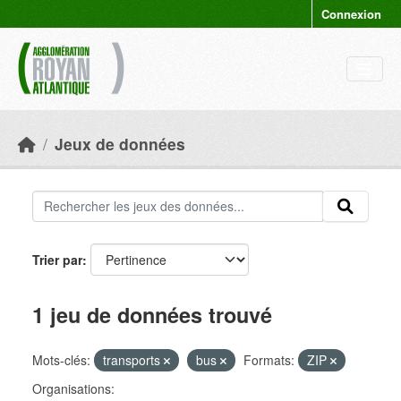
Skip to main content
Connexion
Jeux de données
Trier par
1 jeu de données trouvé
Mots-clés:
transports
bus
Formats:
ZIP
Organisations: