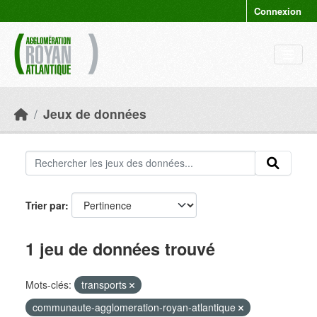
Skip to main content
Connexion
Jeux de données
Trier par
1 jeu de données trouvé
Mots-clés:
transports
communaute-agglomeration-royan-atlantique