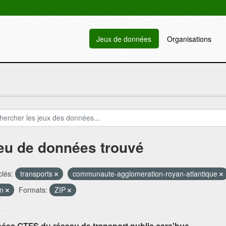
Jeux de données
Organisations
jeu de données trouvé
lés:
transports
communaute-agglomeration-royan-atlantique
an
Formats:
ZIP
ées GTFS du réseau de transport public cara'bus