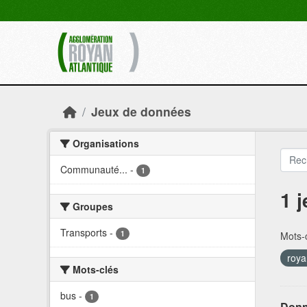
Skip to main content
Jeux de données
Organisations
Communauté...
-
1
1 
Groupes
Transports
-
1
Mots-c
roy
Mots-clés
bus
-
1
Donn