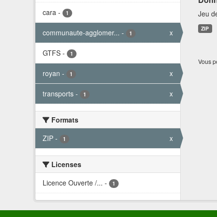
cara
-
Jeu d
1
ZIP
communaute-agglomer...
-
x
1
GTFS
-
1
Vous po
royan
-
x
1
transports
-
x
1
Formats
ZIP
-
x
1
Licenses
Licence Ouverte /...
-
1