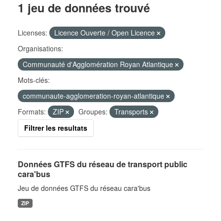
1 jeu de données trouvé
Licenses:
Licence Ouverte / Open Licence
Organisations:
Communauté d'Agglomération Royan Atlantique
Mots-clés:
communaute-agglomeration-royan-atlantique
Formats:
ZIP
Groupes:
Transports
Filtrer les resultats
Données GTFS du réseau de transport public
cara'bus
Jeu de données GTFS du réseau cara'bus
ZIP