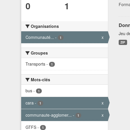
0
1
Forma
Donn
Organisations
Jeu d
Communauté...
-
x
1
ZIP
Groupes
Transports
-
1
Mots-clés
bus
-
1
cara
-
x
1
communaute-agglomer...
-
x
1
GTFS
-
1