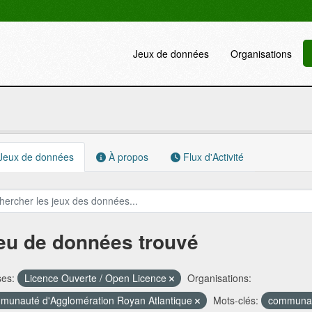
Jeux de données
Organisations
Jeux de données
À propos
Flux d'Activité
jeu de données trouvé
ses:
Licence Ouverte / Open Licence
Organisations:
unauté d'Agglomération Royan Atlantique
Mots-clés:
communau