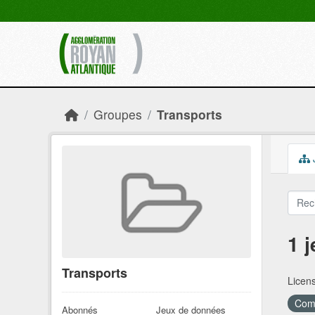
Skip to main content
Groupes
Transports
1 
Transports
Licen
Comm
Abonnés
Jeux de données