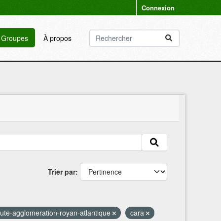
Connexion
Groupes
À propos
Trier par
te-agglomeration-royan-atlantique
cara