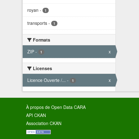
royan
-
1
transports
-
1
Formats
ZIP
-
x
1
Licenses
Licence Ouverte /...
-
x
1
À propos de Open Data CARA
API CKAN
Association CKAN