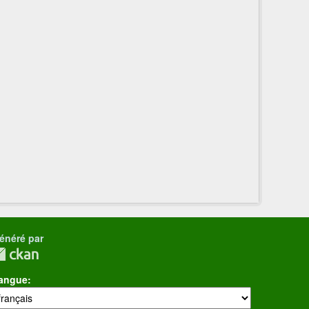
énéré par
angue