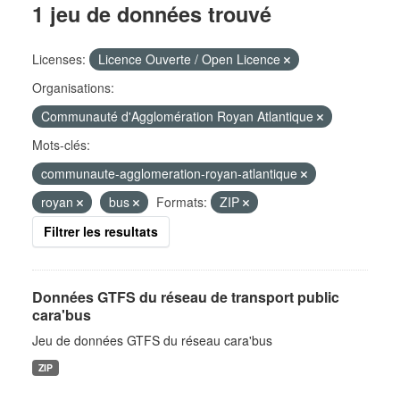
1 jeu de données trouvé
Licenses:
Licence Ouverte / Open Licence
Organisations:
Communauté d'Agglomération Royan Atlantique
Mots-clés:
communaute-agglomeration-royan-atlantique
royan
bus
Formats:
ZIP
Filtrer les resultats
Données GTFS du réseau de transport public
cara'bus
Jeu de données GTFS du réseau cara'bus
ZIP