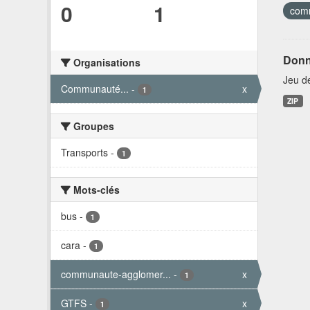
0
1
comm
Donn
Organisations
Jeu d
Communauté...
-
x
1
ZIP
Groupes
Transports
-
1
Mots-clés
bus
-
1
cara
-
1
communaute-agglomer...
-
x
1
GTFS
-
x
1