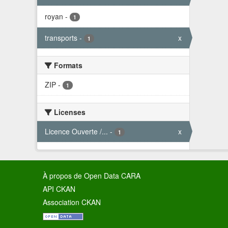
royan
-
1
transports
-
x
1
Formats
ZIP
-
1
Licenses
Licence Ouverte /...
-
x
1
À propos de Open Data CARA
API CKAN
Association CKAN