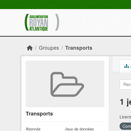
Skip to main content
Groupes
Transports
1 
Transports
Licen
Comm
Abonnés
Jeux de données