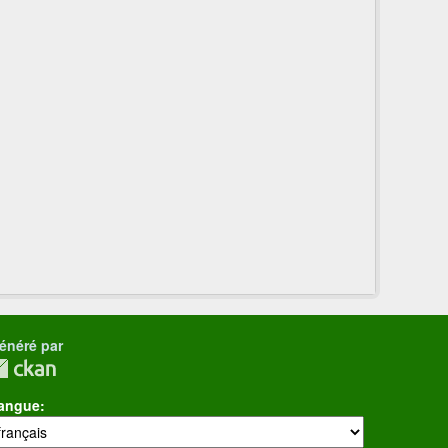
énéré par
angue