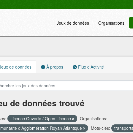
Jeux de données
Organisations
Jeux de données
À propos
Flux d'Activité
jeu de données trouvé
ses:
Licence Ouverte / Open Licence
Organisations:
unauté d'Agglomération Royan Atlantique
Mots-clés:
transport