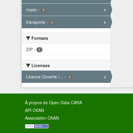
royan
-
x
1
transports
-
x
1
Formats
ZIP
-
1
Licenses
Licence Ouverte /...
-
x
1
À propos de Open Data CARA
API CKAN
Association CKAN