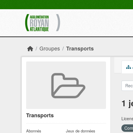
Skip to main content
Groupes
Transports
1 
Transports
Licen
Comm
Abonnés
Jeux de données