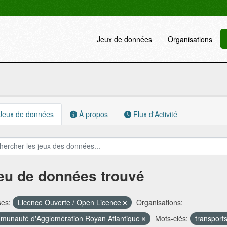
Jeux de données
Organisations
Jeux de données
À propos
Flux d'Activité
jeu de données trouvé
ses:
Licence Ouverte / Open Licence
Organisations:
unauté d'Agglomération Royan Atlantique
Mots-clés:
transport