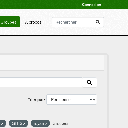
Connexion
Groupes
À propos
Trier par
s
GTFS
royan
Groupes: