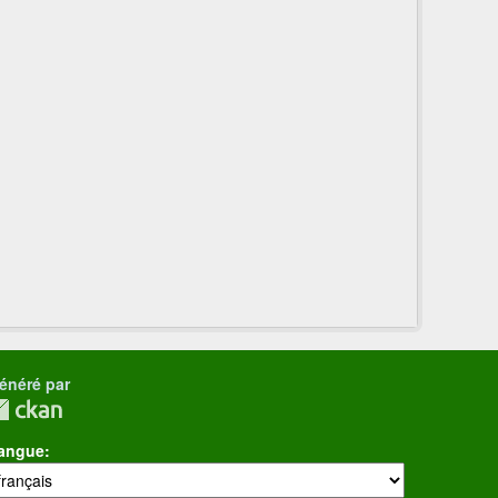
énéré par
angue