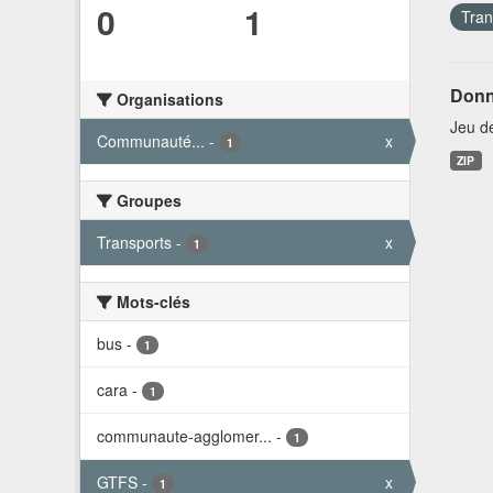
0
1
Tran
Donn
Organisations
Jeu d
Communauté...
-
x
1
ZIP
Groupes
Transports
-
x
1
Mots-clés
bus
-
1
cara
-
1
communaute-agglomer...
-
1
GTFS
-
x
1