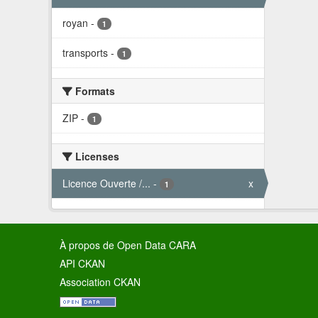
royan
-
1
transports
-
1
Formats
ZIP
-
1
Licenses
Licence Ouverte /...
-
x
1
À propos de Open Data CARA
API CKAN
Association CKAN