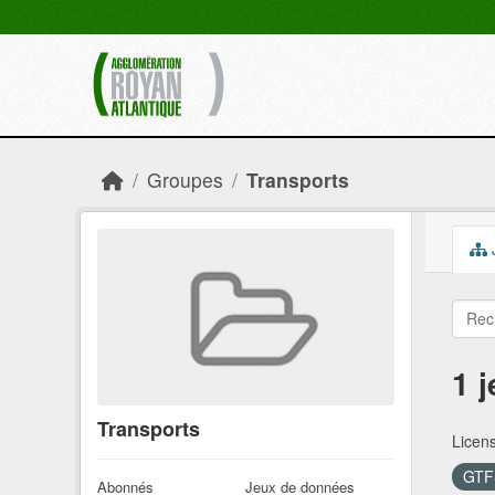
Skip to main content
Groupes
Transports
1 
Transports
Licen
GT
Abonnés
Jeux de données