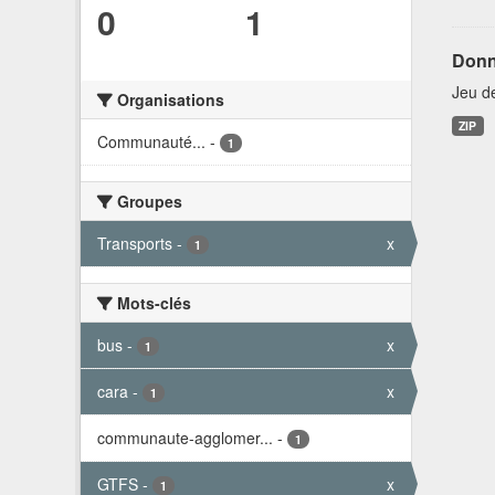
0
1
Donn
Jeu d
Organisations
ZIP
Communauté...
-
1
Groupes
Transports
-
x
1
Mots-clés
bus
-
x
1
cara
-
x
1
communaute-agglomer...
-
1
GTFS
-
x
1