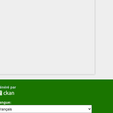
énéré par
angue