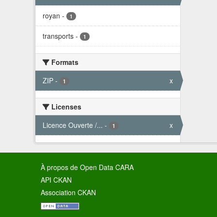
royan
-
1
transports
-
1
Formats
ZIP
-
x
1
Licenses
Licence Ouverte /...
-
x
1
À propos de Open Data CARA
API CKAN
Association CKAN