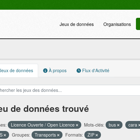
Jeux de données
Organisations
Jeux de données
À propos
Flux d'Activité
jeu de données trouvé
ses:
Licence Ouverte / Open Licence
Mots-clés:
bus
cara
FS
Groupes:
Transports
Formats:
ZIP