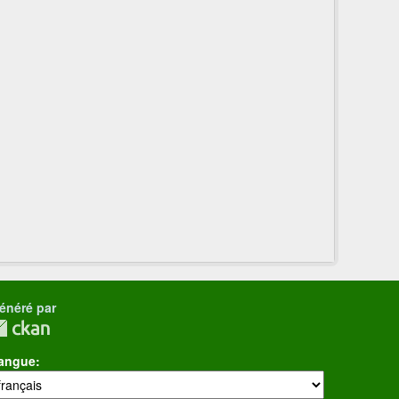
énéré par
angue