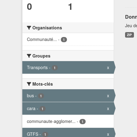
0
1
Donn
Jeu d
Organisations
ZIP
Communauté...
-
1
Groupes
Transports
-
x
1
Mots-clés
bus
-
x
1
cara
-
x
1
communaute-agglomer...
-
1
GTFS
-
x
1