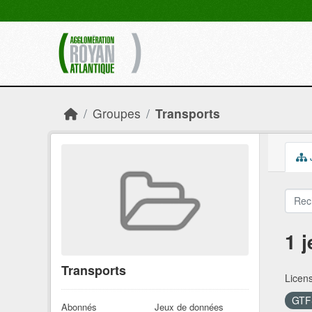
Skip to main content
Groupes
Transports
1 
Transports
Licen
GT
Abonnés
Jeux de données